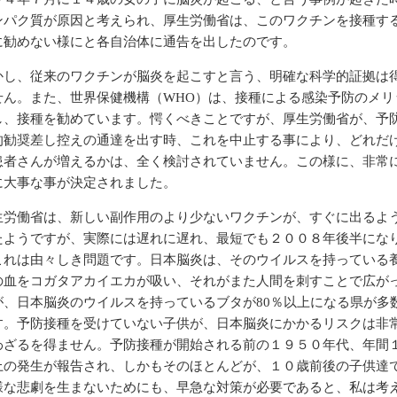
ンパク質が原因と考えられ、厚生労働省は、このワクチンを接種す
に勧めない様にと各自治体に通告を出したのです。
し、従来のワクチンが脳炎を起こすと言う、明確な科学的証拠は
せん。また、世界保健機構（WHO）は、接種による感染予防のメリ
し、接種を勧めています。愕くべきことですが、厚生労働省が、予
的勧奨差し控えの通達を出す時、これを中止する事により、どれだ
患者さんが増えるかは、全く検討されていません。この様に、非常
に大事な事が決定されました。
労働省は、新しい副作用のより少ないワクチンが、すぐに出るよ
たようですが、実際には遅れに遅れ、最短でも２００８年後半にな
これは由々しき問題です。日本脳炎は、そのウイルスを持っている
の血をコガタアカイエカが吸い、それがまた人間を刺すことで広が
が、日本脳炎のウイルスを持っているブタが80％以上になる県が多
す。予防接種を受けていない子供が、日本脳炎にかかるリスクは非
わざるを得ません。予防接種が開始される前の１９５０年代、年間
上の発生が報告され、しかもそのほとんどが、１０歳前後の子供達
様な悲劇を生まないためにも、早急な対策が必要であると、私は考