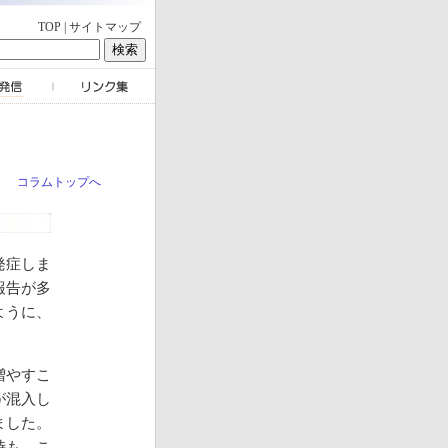
TOP
|
サイトマップ
コラムトップへ
発症しま
報告が多
ように、
。
増やすこ
が混入し
ました。
時も、こ