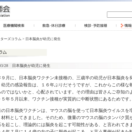
クターズコラム
> 日本脳炎が幼児に発生
7/03/28 日本脳炎が幼児に発生
９月に、日本脳炎ワクチン未接種の、三歳半の幼児が日本脳炎を
。幼児の感染報告は、１６年ぶりだそうですが、これからこの様な
るのではないかと、心配されています。その理由は皆さんご存知の
０５年５月以来、ワクチン接種が実質的に中断状態にあるためです
の日本脳炎ワクチンは、マウスの脳を使って日本脳炎ウイルスを
、材料としてきました。そのため、微量のマウスの脳のタンパク質
応を起こし、理論的には脳炎を起こす可能性がある、と言われてき
０４年７月に１４歳の女の子に脳炎が起こる、と言う事例が起きた