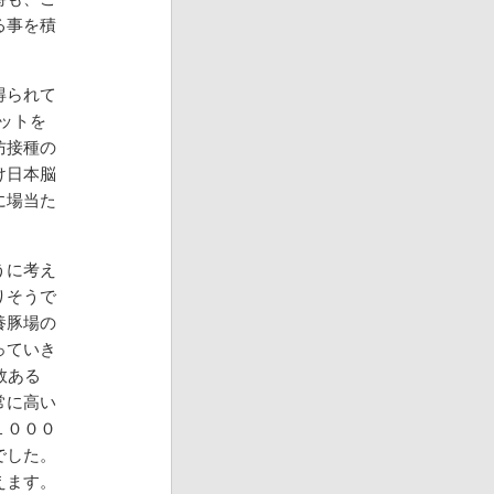
る事を積
得られて
ットを
防接種の
け日本脳
に場当た
うに考え
りそうで
養豚場の
っていき
数ある
常に高い
１０００
でした。
えます。