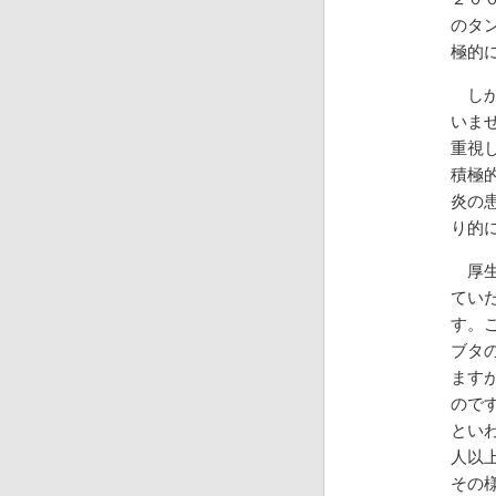
のタ
極的
しか
いま
重視
積極
炎の
り的
厚生
てい
す。
ブタ
ます
ので
とい
人以
その