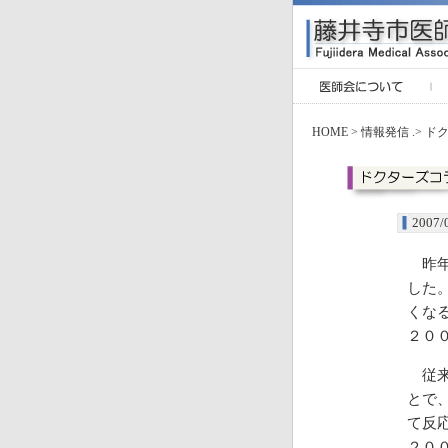
HOME
>
情報発信
.>
ド
200
昨年
した
くな
２０
従来
とで
て反
２０